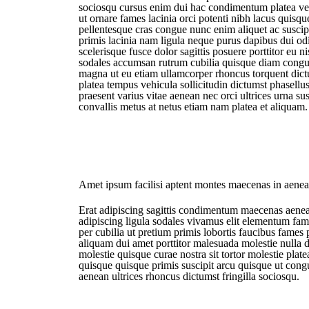
sociosqu cursus enim dui hac condimentum platea vel
ut ornare fames lacinia orci potenti nibh lacus quis
pellentesque cras congue nunc enim aliquet ac suscipi
primis lacinia nam ligula neque purus dapibus dui odi
scelerisque fusce dolor sagittis posuere porttitor eu 
sodales accumsan rutrum cubilia quisque diam congue
magna ut eu etiam ullamcorper rhoncus torquent dictu
platea tempus vehicula sollicitudin dictumst phasellu
praesent varius vitae aenean nec orci ultrices urna su
convallis metus at netus etiam nam platea et aliquam.
Amet ipsum facilisi aptent montes maecenas in aenea
Erat adipiscing sagittis condimentum maecenas aenea
adipiscing ligula sodales vivamus elit elementum fam
per cubilia ut pretium primis lobortis faucibus fames
aliquam dui amet porttitor malesuada molestie nulla d
molestie quisque curae nostra sit tortor molestie pla
quisque quisque primis suscipit arcu quisque ut congu
aenean ultrices rhoncus dictumst fringilla sociosqu.