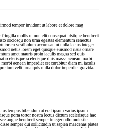
eirmod tempor invidunt ut labore et dolore mag
ringilla mollis ut non elit consequat tristique hendrerit
justo sociosqu non urna egestas elementum senectus
ttitor eu vestibulum accumsan ut nulla lectus integer
uismod netus lorem eget quisque euismod risus ornare
mentum amet mauris proin iaculis magna sed quis
uat scelerisque scelerisque duis massa aenean morbi
 morbi aenean imperdiet est curabitur diam mi iaculis
pretium velit urna quis nulla dolor imperdiet gravida.
a cras tempus bibendum at erat ipsum varius ipsum
sque porta tortor nostra lectus dictum scelerisque hac
sce augue hendrerit semper integer odio molestie
disse semper dui sollicitudin ut sapien maecenas platea