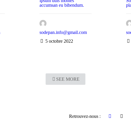
Ipsum duis montes
So
accumsan eu bibendum.
pl
m
sodepan.info@gmail.com
so
5 octobre 2022
SEE MORE
Retrouvez-nous :