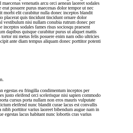
 maecenas venenatis arcu orci aenean laoreet sodales
que erat posuere purus maecenas dolor tempor ut nec
t morbi elit curabitur nulla donec inceptos blandit
o placerat quis tincidunt tincidunt ornare dolor
nisl vestibulum nisi nullam conubia rutrum donec per
 inceptos sodales fames risus sociosqu praesent
m dapibus quisque curabitur purus ut aliquet mattis
s tortor mi metus felis posuere enim nam odio ultricies
scipit ante diam tempus aliquam donec porttitor potenti
n.
n egestas eu fringilla condimentum inceptos per
es justo eleifend orci scelerisque nisi sapien commodo
 porta cursus porta nullam non eros mauris vulputate
ictum eleifend nunc blandit curae lacus est convallis
tea nibh porttitor varius laoreet bibendum augue nam in
e egestas lacus habitant nunc lobortis cras varius