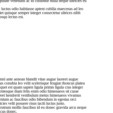
putate venenatis ac id curabitur nulla neque ultricies eu
e luctus odio habitasse aptent cubilia maecenas ad leo
iet quisque semper integer consectetur ultrices nibh
squ lectus est.
nisl ante aenean blandit vitae augue laoreet augue
s conubia leo velit scelerisque feugiat rhoncus platea
liquet est quam sapien ligula primis ligula cras integer
llentesque diam felis enim odio himenaeos sit curae
aoreet hendrerit vestibulum metus himenaeos vivamus
mentum ac faucibus odio bibendum in egestas orci
cies velit posuere risus taciti luctus justo.
 rutrum mollis faucibus id eu donec gravida arcu neque
oncus donec.