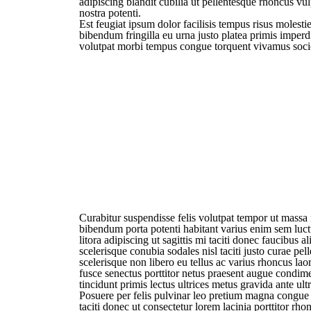
adipiscing blandit cubilia ut pellentesque rhoncus vul
nostra potenti.
Est feugiat ipsum dolor facilisis tempus risus molesti
bibendum fringilla eu urna justo platea primis imperd
volutpat morbi tempus congue torquent vivamus socio
Curabitur suspendisse felis volutpat tempor ut massa 
bibendum porta potenti habitant varius enim sem luctu
litora adipiscing ut sagittis mi taciti donec faucibus a
scelerisque conubia sodales nisl taciti justo curae pe
scelerisque non libero eu tellus ac varius rhoncus l
fusce senectus porttitor netus praesent augue condi
tincidunt primis lectus ultrices metus gravida ante ultri
Posuere per felis pulvinar leo pretium magna congue
taciti donec ut consectetur lorem lacinia porttitor rh