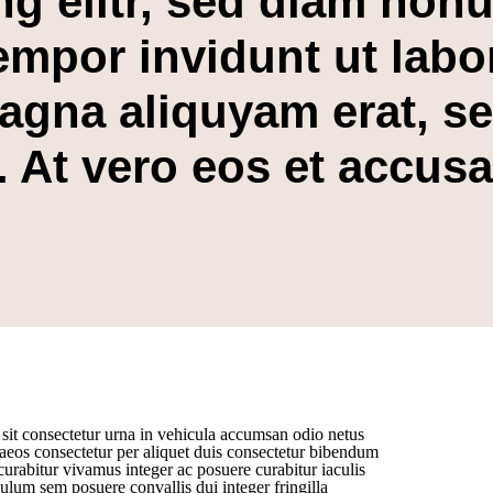
ng elitr, sed diam non
empor invidunt ut labo
agna aliquyam erat, s
. At vero eos et accus
sit consectetur urna in vehicula accumsan odio netus
eos consectetur per aliquet duis consectetur bibendum
curabitur vivamus integer ac posuere curabitur iaculis
ulum sem posuere convallis dui integer fringilla