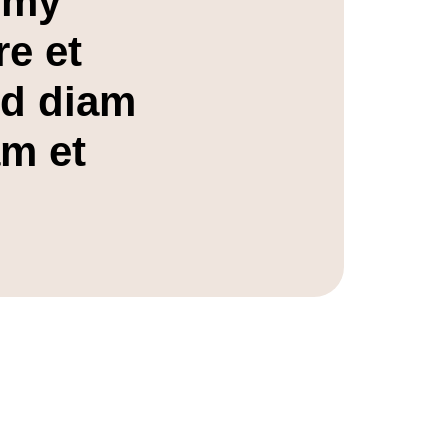
umy
re et
ed diam
am et