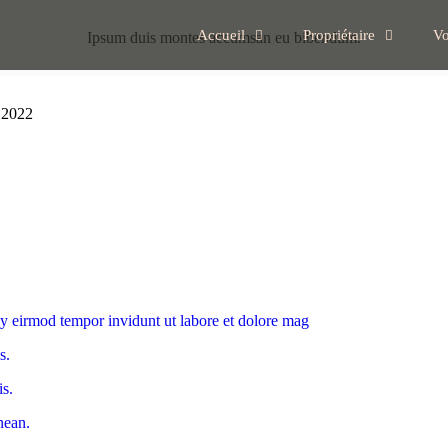
Accueil
Propriétaire
Vo
Ipsum duis montes accumsan eu bibendum.
 2022
y eirmod tempor invidunt ut labore et dolore mag
s.
is.
nean.