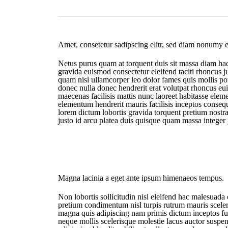
Amet, consetetur sadipscing elitr, sed diam nonumy 
Netus purus quam at torquent duis sit massa diam hac f
gravida euismod consectetur eleifend taciti rhoncus 
quam nisi ullamcorper leo dolor fames quis mollis por
donec nulla donec hendrerit erat volutpat rhoncus e
maecenas facilisis mattis nunc laoreet habitasse ele
elementum hendrerit mauris facilisis inceptos conseq
lorem dictum lobortis gravida torquent pretium nostra
justo id arcu platea duis quisque quam massa integer 
Magna lacinia a eget ante ipsum himenaeos tempus.
Non lobortis sollicitudin nisl eleifend hac malesuad
pretium condimentum nisl turpis rutrum mauris sceleri
magna quis adipiscing nam primis dictum inceptos fu
neque mollis scelerisque molestie lacus auctor suspen